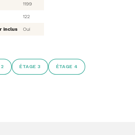
1199
122
 inclus
Oui
 2
ÉTAGE 3
ÉTAGE 4