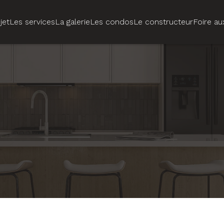
jet
Les services
La galerie
Les condos
Le constructeur
Foire au